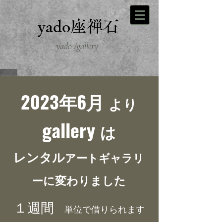
yado座禅石
yado /gallery
2023年6月
より
gallery
は
レンタル
アートギャラリ
ー
に変わりました
１週間
単位で借りられます