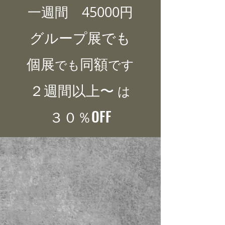
一週間 45000円
グループ展でも
個展
​同額
です
でも
２週間以上
〜
は
３０％OFF