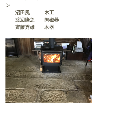
ン　
　　沼田風　　　木工
　　渡辺隆之　　陶磁器
　　齊藤秀雄　　木器