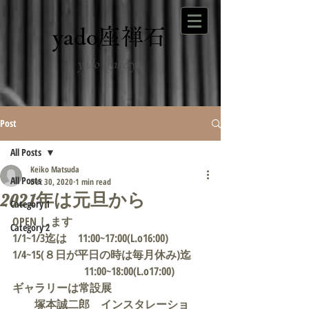
yado座禅石
yado /gallery
Post
All Posts
Keiko Matsuda
All Posts
Dec 30, 2020
1 min read
2021年は元旦から
Category 1
OPEN します
Category 2
1/1~1/3迄は　11:00~17:00(L.o16:00)
1/4~15(８日が平日の時は毎月休み)迄
　　　　　　  11:00~18:00(L.o17:00)
ギャラリーは常設展　
　　塚本誠二郎　インスタレーショ